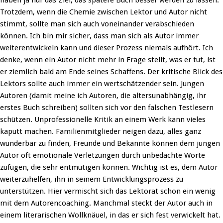
haben ja nur das Ziel, das spätere Buch besser werden zu lassen.
Trotzdem, wenn die Chemie zwischen Lektor und Autor nicht
stimmt, sollte man sich auch voneinander verabschieden
können. Ich bin mir sicher, dass man sich als Autor immer
weiterentwickeln kann und dieser Prozess niemals aufhört. Ich
denke, wenn ein Autor nicht mehr in Frage stellt, was er tut, ist
er ziemlich bald am Ende seines Schaffens. Der kritische Blick des
Lektors sollte auch immer ein wertschätzender sein. Jungen
Autoren (damit meine ich Autoren, die altersunabhängig, ihr
erstes Buch schreiben) sollten sich vor den falschen Testlesern
schützen. Unprofessionelle Kritik an einem Werk kann vieles
kaputt machen. Familienmitglieder neigen dazu, alles ganz
wunderbar zu finden, Freunde und Bekannte können dem jungen
Autor oft emotionale Verletzungen durch unbedachte Worte
zufügen, die sehr entmutigen können. Wichtig ist es, dem Autor
weiterzuhelfen, ihn in seinem Entwicklungsprozess zu
unterstützen. Hier vermischt sich das Lektorat schon ein wenig
mit dem Autorencoaching. Manchmal steckt der Autor auch in
einem literarischen Wollknäuel, in das er sich fest verwickelt hat.