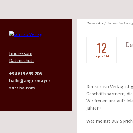
Home
/
Alle
/ Der sorriso Verlag
12
De
Impressum
Sep.
2014
Datenschutz
+34 619 693 206
hallo@angermayer-
Der sorriso Verlag ist
sorriso.com
Geschäftspartnern, die
Wir freuen uns auf vi
Jahren!
Was meinst Du? Sprich