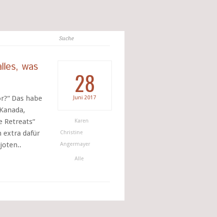
lles, was
28
or?“ Das habe
Juni
2017
 Kanada,
e Retreats“
Karen
 extra dafür
Christine
joten..
Angermayer
Alle